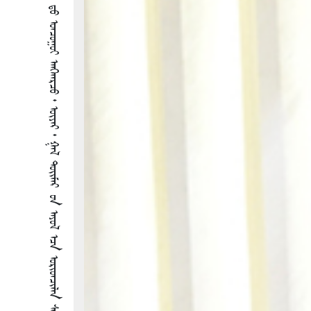
ᠦᠨᠳᠦᠰᠦᠨ ᠪ ᠶᠡᠭᠡ ᠪᠠᠶᠠᠷ ᠨᠠᠭᠠᠳᠤᠮ ᠦᠨ ᠵᠣᠬᠢᠶᠠᠨ ᠪᠠᠶᠢᠭᠤᠯᠤᠯᠲᠠ ᠳ᠋ᠤ ᠣᠨᠴᠤᠭᠤᠢ ᠠᠩᠬᠠᠷᠴᠤ᠂ ᠦᠶᠡᠷ᠂ ᠭᠠᠯ ᠲᠦᠢᠮᠡᠷ ᠦᠨ ᠠᠶᠤᠯ ᠡᠴᠠ ᠤᠷᠢᠳᠴᠢᠯᠠᠨ ᠰᠡᠷᢉᠡᠶᠢᠯᠡᠵᠦ ᠠᠵᠢᠯᠯᠠᠬᠤ ᠶ᠋ᠢ ᠡᢉᠦᠷᠭᠡ ᠪᠣᠯᠭᠠᠯ᠎ᠠ